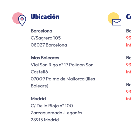
Ubicación
C
Barcelona
Ba
C/Sagrera 105
93
08027 Barcelona
in
Islas Baleares
Ba
Vial Son Rigo nº 17 Polígon Son
93
Castelló
in
07009 Palma de Mallorca (Illes
Ba
Balears)
93
Madrid
in
C/ De la Rioja nº 100
Zarzaquemada-Leganés
28915 Madrid