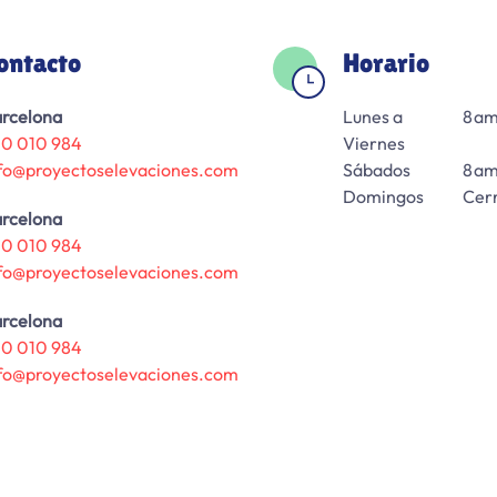
ontacto
Horario
rcelona
Lunes a
8 am
0 010 984
Viernes
fo@proyectoselevaciones.com
Sábados
8 am
Domingos
Cer
rcelona
0 010 984
fo@proyectoselevaciones.com
rcelona
0 010 984
fo@proyectoselevaciones.com