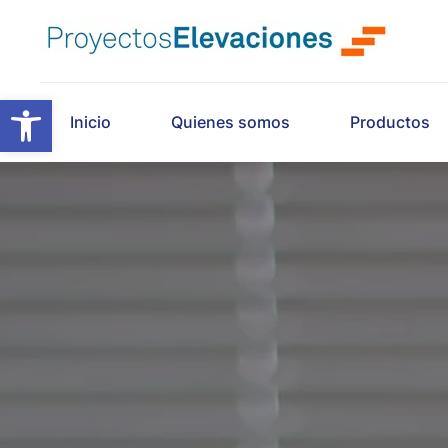
Skip to main content
Abrir barra de herramientas
Inicio
Quienes somos
Productos