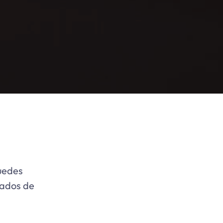
uedes
tados de