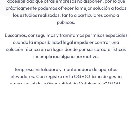
accesibilidad que otras empresas no disponen, por lo que
prácticamente podemos ofrecer la mejor solución a todos
los estudios realizados, tanto a particulares como a
públicos.
Buscamos, conseguimos y tramitamos permisos especiales
cuando la imposibilidad legal impide encontrar una
solución técnica en un lugar donde por sus características
incumpliríaa alguna normativa.
Empresa instaladora y mantenedora de aparatos
elevadores. Con registro en la OGE (Oficina de gestio
empresarial de la Generalitat de Catalunya) nº 0300-
13.883, y subscrito a control como empresa conservadora
de aparatos elevadores verticales con la empresa TÜV
RHEILAND IBERICA INSPECTION, CERTIFICATION &
TESTING, S.A.