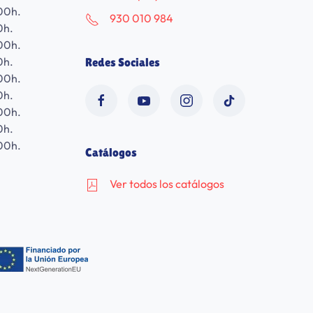
00h.
930 010 984
0h.
00h.
0h.
Redes Sociales
00h.
0h.
00h.
0h.
00h.
Catálogos
Ver todos los catálogos