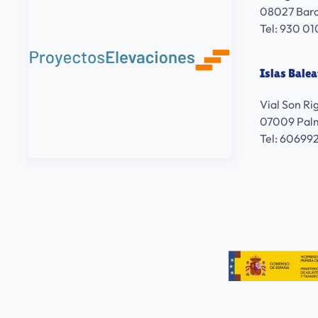
08027 Bar
Tel: 930 01
Islas Balea
Vial Son Ri
07009 Palm
Tel: 60699