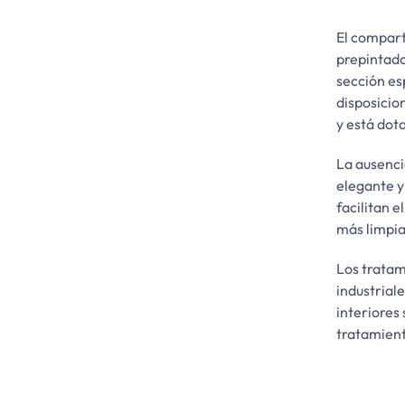
El compart
prepintado
sección es
disposicio
y está dot
La ausencia
elegante y 
facilitan 
más limpia
Los tratam
industrial
interiores
tratamient