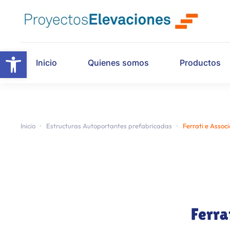
Skip to main content
Abrir barra de herramientas
Inicio
Quienes somos
Productos
Inicio
Estructuras Autoportantes prefabricadas
Ferrati e Associ
Ferra