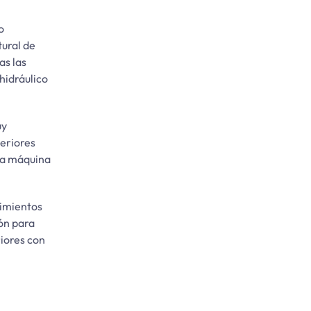
o
ural de
as las
hidráulico
uy
teriores
una máquina
dimientos
ión para
riores con