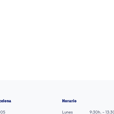
celona
Horario
105
Lunes
9:30h. – 13:3