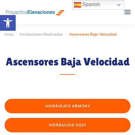
Spanish
Abrir barra de herramientas
Skip to main content
Inicio
Instalaciones Realizadas
Ascensores Baja Velocidad
Ascensores Baja Velocidad
HIDRÁULICO ARMONY
HIDRÁULICO VG21