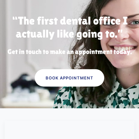
“The first dental office
I
actually like going to.”
Get in touch to make an appointment today.
BOOK APPOINTMENT