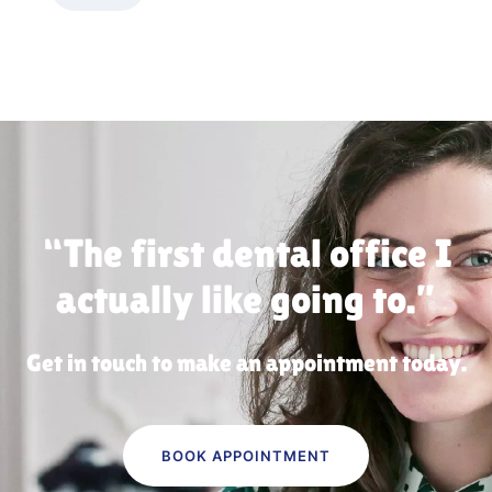
“The first dental office
I
actually like going to.”
Get in touch to make an appointment today.
BOOK APPOINTMENT