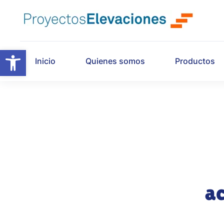
Skip to main content
Abrir barra de herramientas
Inicio
Quienes somos
Productos
ac