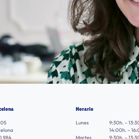
celona
Horario
105
Lunes
9:30h. – 13:3
celona
14:00h. – 16:
0 984
Martes
9:30h. – 13:3