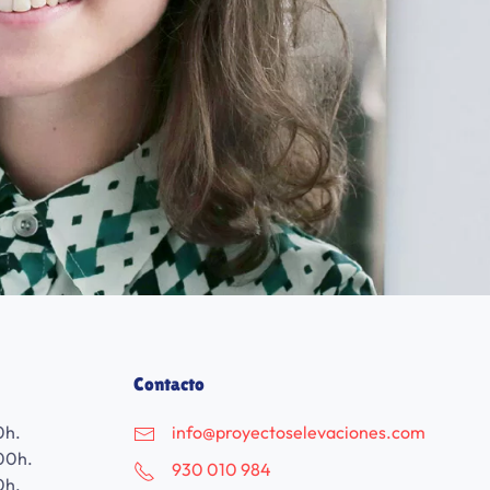
Contacto
0h.
info@proyectoselevaciones.com
00h.
930 010 984
0h.