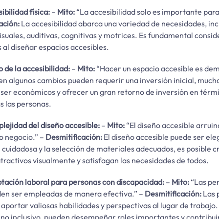
ibilidad física:
–
Mito:
“La accesibilidad solo es importante para
ación:
La accesibilidad abarca una variedad de necesidades, in
suales, auditivas, cognitivas y motrices. Es fundamental consi
al diseñar espacios accesibles.
o de la accesibilidad:
–
Mito:
“Hacer un espacio accesible es dem
ien algunos cambios pueden requerir una inversión inicial, mucho
ser económicos y ofrecer un gran retorno de inversión en térmi
 las personas.
plejidad del diseño accesible:
–
Mito:
“El diseño accesible arruin
o negocio.” –
Desmitificación:
El diseño accesible puede ser ele
 cuidadosa y la selección de materiales adecuados, es posible 
tractivos visualmente y satisfagan las necesidades de todos.
ptación laboral para personas con discapacidad:
–
Mito:
“Las pe
den ser empleadas de manera efectiva.” –
Desmitificación:
Las 
portar valiosas habilidades y perspectivas al lugar de trabajo.
no inclusivo, pueden desempeñar roles importantes y contribuir