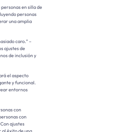
 personas en silla de
cluyendo personas
derar una amplia
asiado caro.” –
s ajustes de
nos de inclusión y
ará el aspecto
gante y funcional.
crear entornos
rsonas con
personas con
 Con ajustes
 al éxito de una